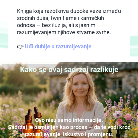
Knjiga koja razotkriva duboke veze između
srodnih duša, twin flame i karmičkih
odnosa — bez iluzija, ali s jasnim
razumijevanjem njihove stvarne svrhe.
👉
Uđi dublje u razumijevanje
Kako se ovaj sadržaj razlikuje
Ovo nisu samo informacije.
Sadržaj je osmišljen kao proces — da te vodi kroz
razumijevanje, iskustvo i promjenu.