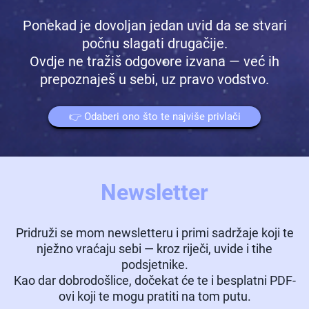
Ponekad je dovoljan jedan uvid da se stvari
počnu slagati drugačije.
Ovdje ne tražiš odgovore izvana — već ih
prepoznaješ u sebi, uz pravo vodstvo.
👉 Odaberi ono što te najviše privlači
Newsletter
Pridruži se mom newsletteru i primi sadržaje koji te
nježno vraćaju sebi — kroz riječi, uvide i tihe
podsjetnike.
Kao dar dobrodošlice, dočekat će te i besplatni PDF-
ovi koji te mogu pratiti na tom putu.