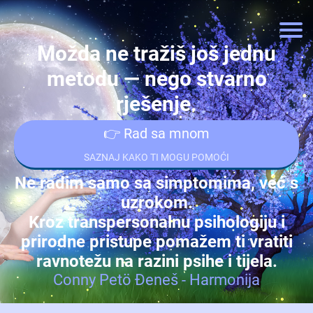
Možda ne tražiš još jednu
metodu — nego stvarno
rješenje.
👉 Rad sa mnom
SAZNAJ KAKO TI MOGU POMOĆI
Ne radim samo sa simptomima, već s
uzrokom.
Kroz transpersonalnu psihologiju i
prirodne pristupe pomažem ti vratiti
ravnotežu na razini psihe i tijela.
Conny Petö Đeneš - Harmonija