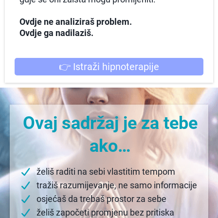
Ovdje ne analiziraš problem.
Ovdje ga nadilaziš.
👉 Istraži hipnoterapije
Ovaj sadržaj je za tebe
ako…
želiš raditi na sebi vlastitim tempom
tražiš razumijevanje, ne samo informacije
osjećaš da trebaš prostor za sebe
želiš započeti promjenu bez pritiska