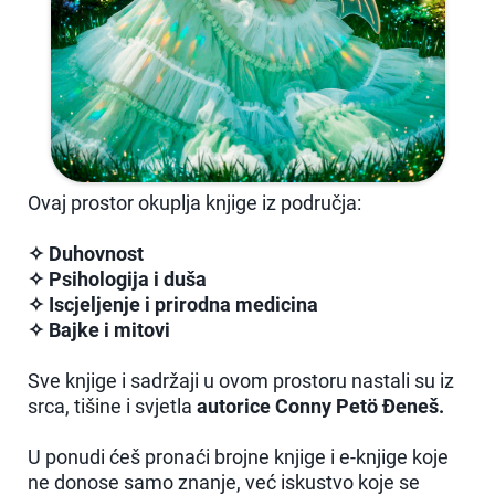
Ovaj prostor okuplja knjige iz područja:
✧ Duhovnost
✧ Psihologija i duša
✧ Iscjeljenje i prirodna medicina
✧ Bajke i mitovi
Sve knjige i sadržaji u ovom prostoru nastali su iz
srca, tišine i svjetla
autorice Conny Petö Đeneš.
U ponudi ćeš pronaći brojne knjige i e-knjige koje
ne donose samo znanje, već iskustvo koje se