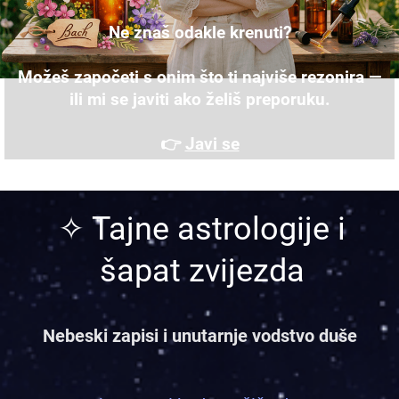
Ne znaš odakle krenuti?
Možeš započeti s onim što ti najviše rezonira —
ili mi se javiti ako želiš preporuku.
👉
Javi se
✧ Tajne astrologije i
šapat zvijezda
Nebeski zapisi i unutarnje vodstvo duše