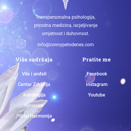
Transpersonalna psihologija,
prirodna medicina, iscjeljivanje
umjetnost i duhovnost.
info@connypetodenes.com
Više sadržaja
Pratite me
Vile i anđeli
Facebook
Centar Zdravlja
Instagram
Astrologija
Youtube
Vjeverice
Portal Harmonija