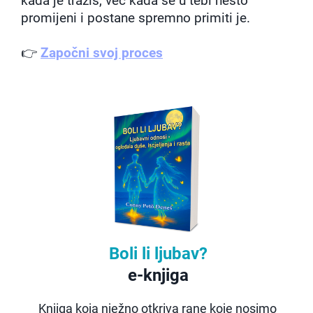
kada je tražiš, već kada se u tebi nešto
promijeni i postane spremno primiti je.
👉
Započni svoj proces
Boli li ljubav?
e-knjiga
Knjiga koja nježno otkriva rane koje nosimo